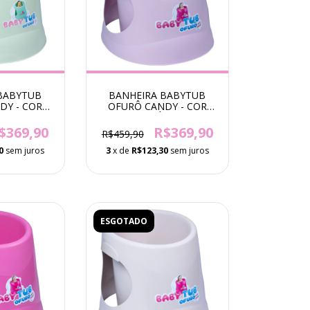
BABYTUB
BANHEIRA BABYTUB
DY - COR
OFURÔ CANDY - COR
Á 6 ANOS
ROSA - 1 Á 6 ANOS
$369,90
R$369,90
R$459,90
0
sem juros
3
x de
R$123,30
sem juros
ESGOTADO