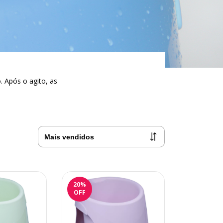
 Após o agito, as
20
%
OFF