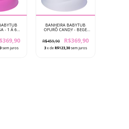
BABYTUB
BANHEIRA BABYTUB
 - 1 Á 6
OFURÔ CANDY - BEGE
S
PESSEGO - 1 Á 6 ANOS
$369,90
R$369,90
R$459,90
0
sem juros
3
x de
R$123,30
sem juros