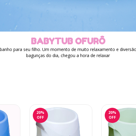
BABYTUB OFURÔ
banho para seu filho. Um momento de muito relaxamento e diversão.
bagunças do dia, chegou a hora de relaxar
20
%
20
%
OFF
OFF