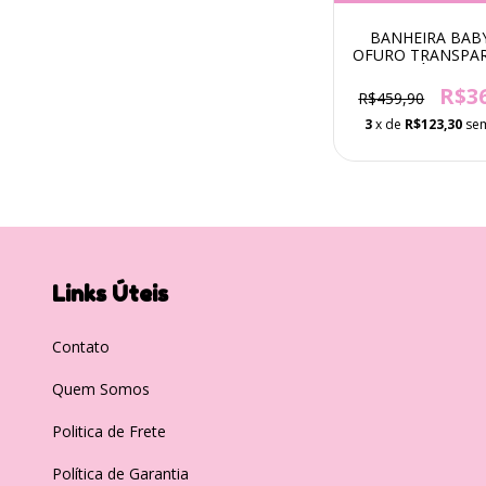
BANHEIRA BAB
OFURO TRANSPAR
1 Á 6 ANO
R$3
R$459,90
3
x de
R$123,30
sem
Links Úteis
Contato
Quem Somos
Politica de Frete
Política de Garantia