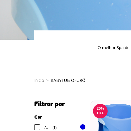
O melhor Spa de 
Início
>
BABYTUB OFURÔ
Filtrar por
20
%
OFF
Cor
Azul (1)