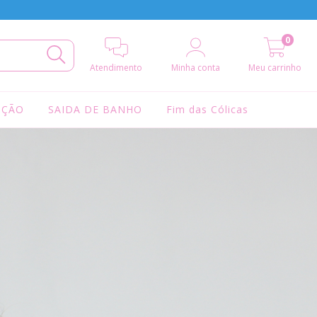
0
Atendimento
Minha conta
Meu carrinho
IÇÃO
SAIDA DE BANHO
Fim das Cólicas