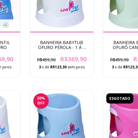
+5
NTIL
BANHEIRA BABYTUB
BANHEIRA 
URO
OFURO PÉROLA - 1 Á 6
OFURÔ CAN
ANOS
VERDE - 1 
69,90
R$369,90
R
R$459,90
R$459,90
 juros
3
x de
R$123,30
sem juros
3
x de
R$123,3
20
%
ESGOTADO
OFF