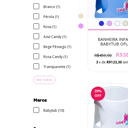
Branco (1)
Pérola (1)
Rosa (1)
Azul Candy (1)
BANHEIRA INFA
BABYTUB OF
Bege Pêssego (1)
R$3
R$459,90
Rosa Candy (1)
3
x de
R$123,30
sem
Transparente (1)
VER TODOS
20
%
OFF
Marca
Babytub (10)