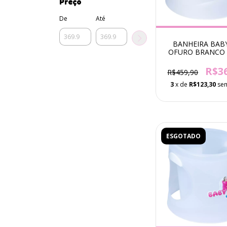
Preço
De
Até
BANHEIRA BAB
OFURO BRANCO -
ANOS
R$3
R$459,90
3
x de
R$123,30
sem
ESGOTADO