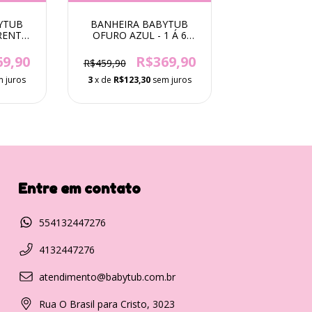
BANHEIRA BABYTUB
YTUB
OFURO AZUL - 1 Á 6
ENTE -
ANOS
S
R$369,90
69,90
R$459,90
3
x de
R$123,30
sem juros
 juros
Entre em contato
554132447276
4132447276
atendimento@babytub.com.br
Rua O Brasil para Cristo, 3023